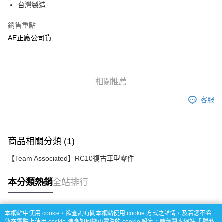
每筆NT$100，滿NT$2,000(含以上)免運費
台灣製造
銷售重點
AE正廠公司貨
相關推薦
客服
商品相關分類 (1)
【Team Associated】RC10復古車型零件
本分類熱銷
全站排行
本網站中使用 cookie，欲查詢有關本網站使用 cookie 方式之詳情，及若您不希
熱門標籤
望在電腦上使用 cookie 時應如何變更電腦的 cookie 設定，請參閱本網站「
隱私