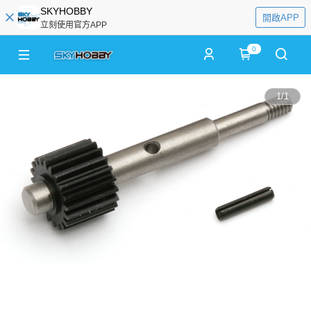
SKYHOBBY
開啟APP
立刻使用官方APP
0
1
/
1