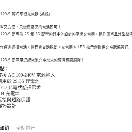
台新國
華泰商
玉山商
悠遊付
元大商
台灣樂
遠東國
台新國
玉山商
y 123-S 輕巧平衡充電器 (美規)
永豐商
台灣樂
ATM付款
台新國
星展（
台灣樂
中國信
簡單又方便，只需連接您的電池即可！
dy 123-S 是專為 2S 和 3S 配置的鋰電池設計的平衡充電器，操作簡單且外型緊
運送方式
宅配
作僅需連接電池，過程會自動啟動。充電器的 LED 指示燈提供充電狀態資訊
每筆NT$1
dy 123-S 是滿足您鋰電池充電需求的經濟實惠選擇！
點：
支援 AC 100-240V 電源輸入
適用於 2S-3S 鋰電池
LED 充電狀態指示燈
XH 充電埠
反接與短路保護
輕巧設計
熱銷
全站排行