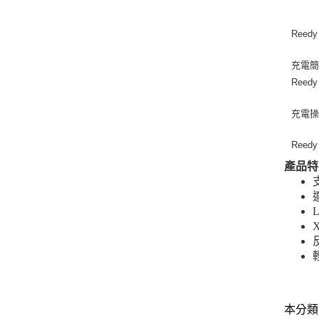
Reed
充電
Ree
充電操
Ree
產品特
本分類