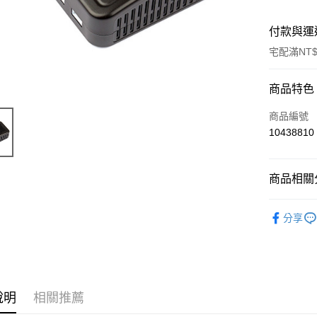
付款與運
宅配滿NT$
付款方式
商品特色
信用卡一
商品編號
10438810
信用卡分
3 期 
商品相關分
6 期 
合作金
華南商
12 期
【電池／
合作金
上海商
分享
華南商
24 期
合作金
國泰世
上海商
華南商
臺灣中
合作金
LINE Pay
國泰世
上海商
匯豐（
華南商
臺灣中
國泰世
聯邦商
Apple Pay
上海商
匯豐（
臺灣中
元大商
兆豐國
聯邦商
說明
相關推薦
匯豐（
街口支付
玉山商
台中商
元大商
聯邦商