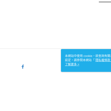
本網站中使用 cookie，欲查詢有關
設定，請參閱本網站「
隱私權條款
使用 cookie。
了解更多 >
TW-MWG1-61-117 Web2.0
© 2026 by 雷碩媒體科技股份有限公司