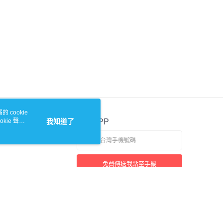
 cookie
kie 聲明
我知道了
官方APP
免費傳送載點至手機
本站最佳瀏覽環境請使用 Google Chrome、Firefox 或 Edge 以上版本