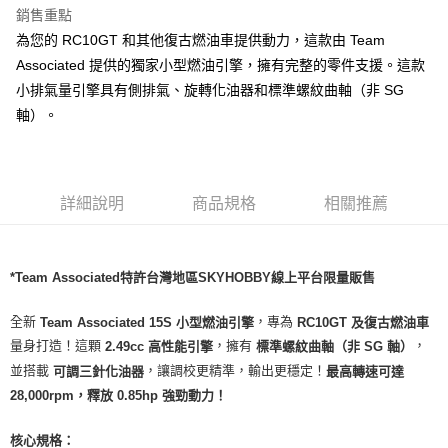
銷售重點
為您的 RC10GT 和其他復古燃油車提供動力，這款由 Team
Associated 提供的獨家小型燃油引擎，擁有完整的零件支援。這款
小排氣量引擎具有側排氣、旋轉化油器和標準螺紋曲軸（非 SG
軸）。
詳細說明
商品規格
相關推薦
*Team Associated特許台灣地區SKYHOBBY線上平台限量販售
全新
，專為
Team Associated 15S 小型燃油引擎
RC10GT 及復古燃油車
量身打造！這顆
，擁有
，
2.49cc 高性能引擎
標準螺紋曲軸（非 SG 軸）
並搭載
，讓調校更精準，輸出更穩定！
可調三針化油器
最高轉速可達
28,000rpm，釋放 0.85hp 強勁動力！
核心規格：