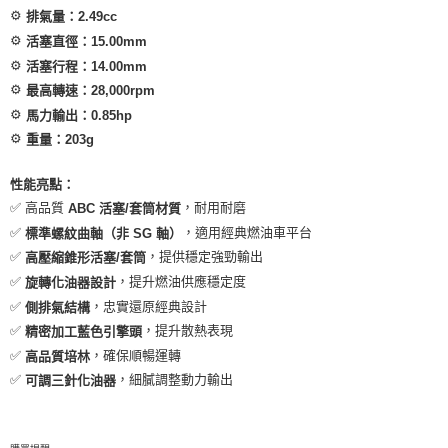
⚙
排氣量：2.49cc
⚙
活塞直徑：15.00mm
⚙
活塞行程：14.00mm
⚙
最高轉速：28,000rpm
⚙
馬力輸出：0.85hp
⚙
重量：203g
性能亮點：
✅ 高品質
，耐用耐磨
ABC 活塞/套筒材質
✅
，適用經典燃油車平台
標準螺紋曲軸（非 SG 軸）
✅
，提供穩定強勁輸出
高壓縮錐形活塞/套筒
✅
，提升燃油供應穩定度
旋轉化油器設計
✅
，忠實還原經典設計
側排氣結構
✅
，提升散熱表現
精密加工藍色引擎頭
✅
，確保順暢運轉
高品質培林
✅
，細膩調整動力輸出
可調三針化油器