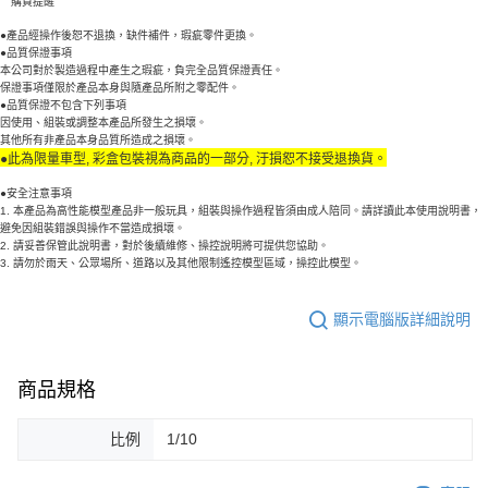
購買提醒
●產品經操作後恕不退換，缺件補件，瑕疵零件更換。
●品質保證事項
本公司對於製造過程中產生之瑕疵，負完全品質保證責任。
保證事項僅限於產品本身與隨產品所附之零配件。
●品質保證不包含下列事項
因使用、組裝或調整本產品所發生之損壞。
其他所有非產品本身品質所造成之損壞。
●此為限量車型, 彩盒包裝視為商品的一部分, 汙損恕不接受退換貨
。
●安全注意事項
1. 本產品為高性能模型產品非一般玩具，組裝與操作過程皆須由成人陪同。請詳讀此本使用說明書，
避免因組裝錯誤與操作不當造成損壞。
2. 請妥善保管此說明書，對於後續維修、操控說明將可提供您協助。
3. 請勿於雨天、公眾場所、道路以及其他限制遙控模型區域，操控此模型。
顯示電腦版詳細說明
商品規格
比例
1/10