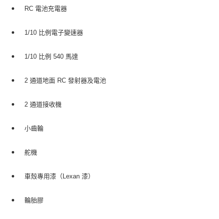
RC 電池充電器
1/10 比例電子變速器
1/10 比例 540 馬達
2 通道地面 RC 發射器及電池
2 通道接收機
小齒輪
舵機
車殼專用漆（Lexan 漆）
輪胎膠