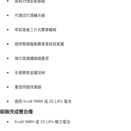
高扭力球型差速器
可調式打滑離合器
窄前寬後三片式賽車輪框
透明聚碳酸酯賽車車殼與尾翼
強化玻璃纖維避震塔
全車精密金屬培林
重型伺服保護器
適用 6-cell NiMH 或 2S LiPo 電池
組裝完成需自備
6-cell NiMH 或 2S LiPo 動力電池