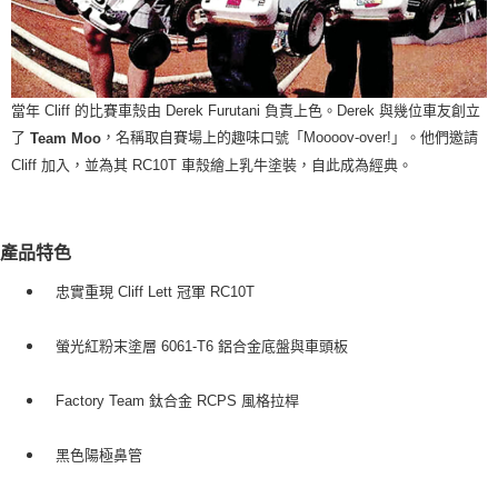
當年 Cliff 的比賽車殼由 Derek Furutani 負責上色。Derek 與幾位車友創立
了
，名稱取自賽場上的趣味口號「Moooov-over!」。他們邀請
Team Moo
Cliff 加入，並為其 RC10T 車殼繪上乳牛塗裝，自此成為經典。
產品特色
忠實重現 Cliff Lett 冠軍 RC10T
螢光紅粉末塗層 6061-T6 鋁合金底盤與車頭板
Factory Team 鈦合金 RCPS 風格拉桿
黑色陽極鼻管