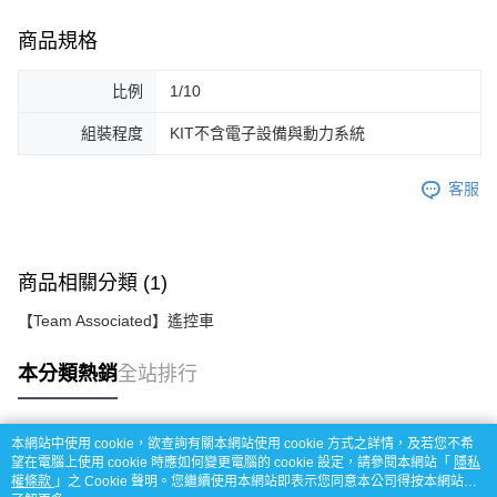
商品規格
比例
1/10
組裝程度
KIT不含電子設備與動力系統
客服
商品相關分類 (1)
【Team Associated】遙控車
本分類熱銷
全站排行
本網站中使用 cookie，欲查詢有關本網站使用 cookie 方式之詳情，及若您不希
熱門標籤
望在電腦上使用 cookie 時應如何變更電腦的 cookie 設定，請參閱本網站「
隱私
權條款
」之 Cookie 聲明。您繼續使用本網站即表示您同意本公司得按本網站使