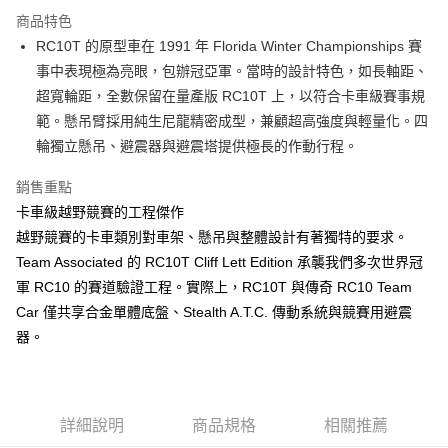
3 期 0 利率 每期
NT$4,266
21家銀行
商品特色
6 期 0 利率 每期
NT$2,133
21家銀行
合作金庫商業銀行
第一商業銀行
RC10T 的原型車在 1991 年 Florida Winter Championships 賽
華南商業銀行
彰化商業銀行
12 期 0 利率 每期
NT$1,066
21家銀行
合作金庫商業銀行
第一商業銀行
事中表現極為亮眼，包辦冠亞軍。當時的設計特色，如長軸距、
上海商業儲蓄銀行
台北富邦商業銀行
華南商業銀行
彰化商業銀行
24 期 0 利率 每期
NT$533
20家銀行
合作金庫商業銀行
第一商業銀行
國泰世華商業銀行
兆豐國際商業銀行
超寬輪距，全數保留在量產版 RC10T 上，以符合卡車級賽事規
上海商業儲蓄銀行
台北富邦商業銀行
華南商業銀行
彰化商業銀行
臺灣中小企業銀行
台中商業銀行
合作金庫商業銀行
第一商業銀行
範。懸吊臂採用純生尼龍精密成型，兼顧超高強度與輕量化。四
LINE Pay
國泰世華商業銀行
兆豐國際商業銀行
上海商業儲蓄銀行
台北富邦商業銀行
匯豐（台灣）商業銀行
華泰商業銀行
華南商業銀行
彰化商業銀行
臺灣中小企業銀行
台中商業銀行
輪獨立懸吊、避震器與避震塔提供極長的作動行程。
國泰世華商業銀行
兆豐國際商業銀行
聯邦商業銀行
遠東國際商業銀行
Apple Pay
上海商業儲蓄銀行
台北富邦商業銀行
匯豐（台灣）商業銀行
華泰商業銀行
臺灣中小企業銀行
台中商業銀行
元大商業銀行
永豐商業銀行
兆豐國際商業銀行
臺灣中小企業銀行
銷售重點
聯邦商業銀行
遠東國際商業銀行
匯豐（台灣）商業銀行
華泰商業銀行
街口支付
玉山商業銀行
星展（台灣）商業銀行
台中商業銀行
匯豐（台灣）商業銀行
元大商業銀行
永豐商業銀行
卡車級越野競賽的工程傑作
聯邦商業銀行
遠東國際商業銀行
台新國際商業銀行
中國信託商業銀行
華泰商業銀行
聯邦商業銀行
玉山商業銀行
星展（台灣）商業銀行
悠遊付
越野競賽的卡車類別對車架、懸吊與整體設計有著獨特的要求。
元大商業銀行
永豐商業銀行
台灣樂天信用卡公司
遠東國際商業銀行
元大商業銀行
台新國際商業銀行
中國信託商業銀行
玉山商業銀行
星展（台灣）商業銀行
Team Associated 的 RC10T Cliff Lett Edition 承襲我們多次世界冠
永豐商業銀行
玉山商業銀行
台灣樂天信用卡公司
台新國際商業銀行
中國信託商業銀行
運送方式
軍 RC10 的賽道驗證工程。實際上，RC10T 與傳奇 RC10 Team
星展（台灣）商業銀行
台新國際商業銀行
台灣樂天信用卡公司
中國信託商業銀行
台灣樂天信用卡公司
Car 僅共享合金單體底盤、Stealth A.T.C. 傳動系統與競賽用避震
宅配
器。
每筆NT$100，滿NT$2,000(含以上)免運費
詳細說明
商品規格
相關推薦