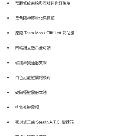
窄版條紋前胎與寬版迷你釘後胎
黑色陽極輕量化馬達板
原廠 Team Moo / Cliff Lett 彩貼組
四輪獨立懸吊全可調
碳纖維變速器支架
白色尼龍避震帽鎖母
硬陽極避震器本體
排氣孔避震帽
密封式三齒 Stealth A.T.C. 變速箱