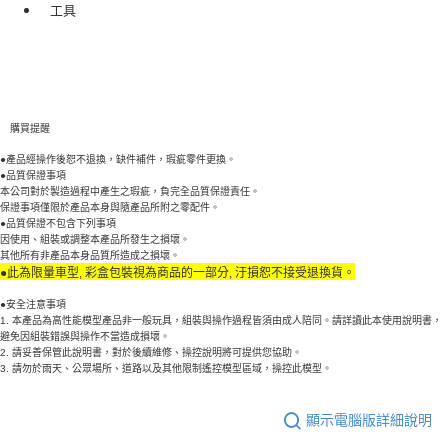
工具
購買提醒
●產品經操作後恕不退換，缺件補件，瑕疵零件更換。
●品質保證事項
本公司對於製造過程中產生之瑕疵，負完全品質保證責任。
保證事項僅限於產品本身與隨產品所附之零配件。
●品質保證不包含下列事項
因使用、組裝或調整本產品所發生之損壞。
其他所有非產品本身品質所造成之損壞。
●此為限量車型, 彩盒包裝視為商品的一部分, 汙損恕不接受退換貨
。
●安全注意事項
1. 本產品為高性能模型產品非一般玩具，組裝與操作過程皆須由成人陪同。請詳讀此本使用說明書，
避免因組裝錯誤與操作不當造成損壞。
2. 請妥善保管此說明書，對於後續維修、操控說明將可提供您協助。
3. 請勿於雨天、公眾場所、道路以及其他限制遙控模型區域，操控此模型。
顯示電腦版詳細說明