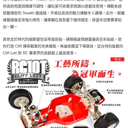
供高耐用度與精確可調性，讓玩家可依需求微調以達最佳表現。傳動系統
搭載傳奇的 Stealth 變速箱，平順且高效的動力傳輸令人讚嘆。此外，碳纖
維變速器支架強化剛性，讓車輛在高負載下維持穩定，與當年冠軍賽車如
出一轍。
其他忠於時代的細節還包括窄版前胎、硬陽極處理避震器與全彩貼紙，助
你打造 Cliff 傳奇戰車的完美複製。無論收藏或下場競技，這台特別版都向
Cliff Lett 對 RC 賽車界的貢獻獻上最高敬意。