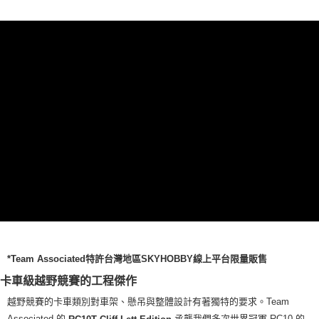
*Team Associated特許台灣地區SKYHOBBY線上平台限量販售
卡車級越野競賽的工程傑作
越野競賽的卡車類別對車架、懸吊與整體設計有著獨特的要求。Team
Associated 的
承襲我們多次世界冠軍 RC10 的