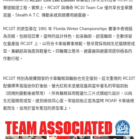
RC10T Cliff Lett Edition
賽道驗證工程。實際上，RC10T 與傳奇 RC10 Team Car 僅共享合金單體
底盤、Stealth A.T.C. 傳動系統與競賽用避震器。
RC10T 的原型車在 1991 年 Florida Winter Championships 賽事中表現極
為亮眼，包辦冠亞軍。當時的設計特色，如長軸距、超寬輪距，全數保留
在量產版 RC10T 上，以符合卡車級賽事規範。懸吊臂採用純生尼龍精密成
型，兼顧超高強度與輕量化。四輪獨立懸吊、避震器與避震塔提供極長的
作動行程。
RC10T 特別為競賽開發的卡車輪框與輪胎也完全復刻。這次重現的 RC10T
配備標準寬版迷你釘後胎、螢光紅粉末塗層底盤與當年著名的窄版前胎
（因規則變動後被禁用）。所有輪框採用輕量化三片式模組化設計，以純
生尼龍精密成型，達到絕佳同心度。窄版前胎正是為當時 ROAR 卡車級規
範而生，並用於當年奪冠的原型車上。