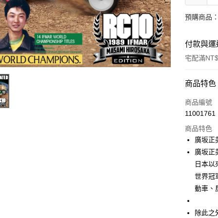
預購商品：預
付款與運
宅配滿NT$
付款方式
商品特色
信用卡一
商品編號
11001761
信用卡分
商品特色
3 期 
廣坂正
6 期 
合作金
廣坂正美
華南商
12 期
日本以來
合作金
上海商
華南商
世界冠軍
24 期
合作金
國泰世
上海商
動車、
華南商
臺灣中
合作金
LINE Pay
國泰世
上海商
匯豐（
華南商
臺灣中
國泰世
聯邦商
除此之
Apple Pay
上海商
匯豐（