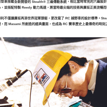
原型車搭載
，相比當時常見的六齒設計
全新開發的 Stealth® 三齒傳動系統
心，並搭配特製 Reedy 動力馬達，將當時最尖端的技術與廣坂正美流暢
利不僅讓廣坂再添世界冠軍頭銜，更改寫了 RC 越野車的設計標準。Stealth®
，而 Masami 所創造的經典畫面，也成為 RC 賽車歷史上最傳奇的時刻