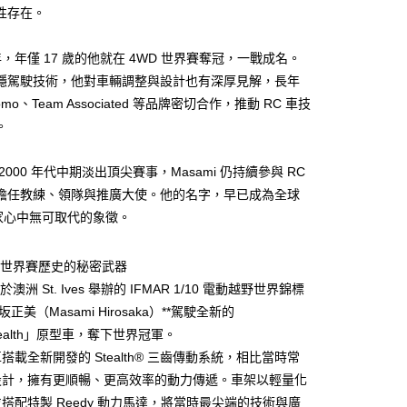
小企業銀行
台中商業銀行
業銀行
永豐商業銀行
際商業銀行
臺灣中小企業銀行
性存在。
業銀行
遠東國際商業銀行
台灣）商業銀行
華泰商業銀行
業銀行
星展（台灣）商業銀行
業銀行
匯豐（台灣）商業銀行
業銀行
永豐商業銀行
業銀行
遠東國際商業銀行
際商業銀行
中國信託商業銀行
業銀行
聯邦商業銀行
業銀行
星展（台灣）商業銀行
 年，年僅 17 歲的他就在 4WD 世界賽奪冠，一戰成名。
業銀行
永豐商業銀行
天信用卡公司
際商業銀行
元大商業銀行
際商業銀行
中國信託商業銀行
業銀行
星展（台灣）商業銀行
穩駕駛技術，他對車輛調整與設計也有深厚見解，長年
業銀行
玉山商業銀行
天信用卡公司
際商業銀行
中國信託商業銀行
komo、Team Associated 等品牌密切合作，推動 RC 車技
台灣）商業銀行
台新國際商業銀行
天信用卡公司
託商業銀行
台灣樂天信用卡公司
。
2000 年代中期淡出頂尖賽事，Masami 仍持續參與 RC
00，滿NT$2,000(含以上)免運費
擔任教練、領隊與推廣大使。他的名字，早已成為全球
玩家心中無可取代的象徵。
89 世界賽歷史的秘密武器
年於澳洲 St. Ives 舉辦的 IFMAR 1/10 電動越野世界錦標
坂正美（Masami Hirosaka）**駕駛全新的
tealth」原型車，奪下世界冠軍。
搭載全新開發的 Stealth® 三齒傳動系統，相比當時常
設計，擁有更順暢、更高效率的動力傳遞。車架以輕量化
搭配特製 Reedy 動力馬達，將當時最尖端的技術與廣