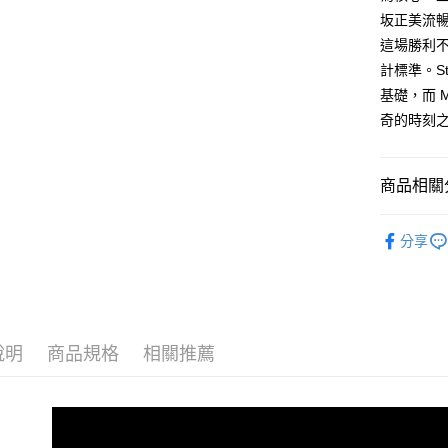
坂正美流
這場勝利不
計標準。Ste
基礎，而 
奇的時刻
商品相關分
【Team A
分享
說明
商品規格
相關推薦