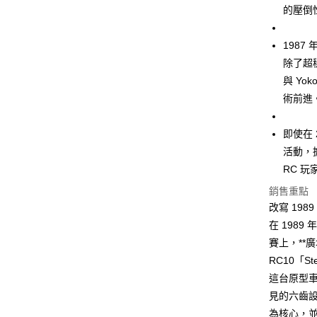
臺灣中
元大商
兆豐國
的壓倒
聯邦商
匯豐（
街口支付
玉山商
台中商
元大商
聯邦商
台新國
華泰商
玉山商
悠遊付
1987
元大商
台灣樂
遠東國
台新國
玉山商
除了超
永豐商
台灣樂
台新國
與 Yo
星展（
運送方式
台灣樂
中國信
術前進
宅配
即使在 
每筆NT$1
活動，
RC 
銷售重點
改寫 19
在 1989 
賽上，**廣
RC10「S
這台原型車
見的六齒
為核心，並