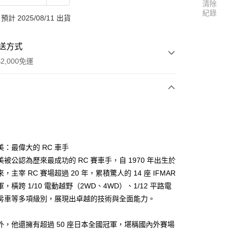
清除
紀錄
計 2025/08/11 出貨
送方式
2,000免運
次付款
期付款
0 利率 每期
NT$4,500
21家銀行
美：最偉大的 RC 車手
0 利率 每期
NT$2,250
21家銀行
庫商業銀行
第一商業銀行
被公認為歷來最成功的 RC 賽車手，自 1970 年出生於
業銀行
彰化商業銀行
 0 利率 每期
NT$1,125
21家銀行
，主宰 RC 賽場超過 20 年，累積驚人的 14 座 IFMAR
庫商業銀行
第一商業銀行
業儲蓄銀行
台北富邦商業銀行
業銀行
彰化商業銀行
，橫跨 1/10 電動越野（2WD、4WD）、1/12 平路電
 0 利率 每期
NT$562
20家銀行
庫商業銀行
第一商業銀行
華商業銀行
兆豐國際商業銀行
業儲蓄銀行
台北富邦商業銀行
房車等多項級別，展現出卓越的技術與全面能力。
業銀行
彰化商業銀行
小企業銀行
台中商業銀行
庫商業銀行
第一商業銀行
華商業銀行
兆豐國際商業銀行
業儲蓄銀行
台北富邦商業銀行
台灣）商業銀行
華泰商業銀行
業銀行
彰化商業銀行
小企業銀行
台中商業銀行
華商業銀行
兆豐國際商業銀行
業銀行
遠東國際商業銀行
外，他還擁有超過 50 座日本全國冠軍，堪稱國內外賽場
業儲蓄銀行
台北富邦商業銀行
台灣）商業銀行
華泰商業銀行