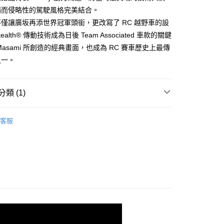
暢而侵略性的駕駛風格完美結合。
僅讓廣坂再添世界冠軍頭銜，更改寫了 RC 越野車的設
alth® 傳動技術成為日後 Team Associated 車款的關鍵
Masami 所創造的經典畫面，也成為 RC 賽車歷史上最傳
之一。
類 (1)
ssociated】遙控車
客服