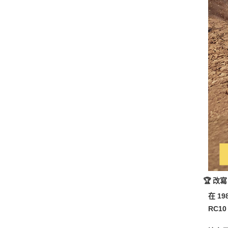
🏆 改
在 19
RC1