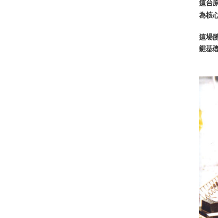
這台
為核
這場勝
鍵基礎