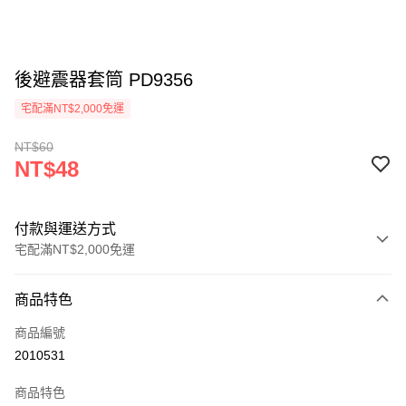
後避震器套筒 PD9356
宅配滿NT$2,000免運
NT$60
NT$48
付款與運送方式
宅配滿NT$2,000免運
付款方式
商品特色
信用卡一次付款
商品編號
信用卡分期付款
2010531
3 期 0 利率 每期
NT$16
21家銀行
商品特色
6 期 0 利率 每期
NT$8
21家銀行
合作金庫商業銀行
第一商業銀行