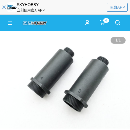
SKYHOBBY
開啟APP
立刻使用官方APP
0
1
/
1