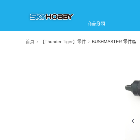
商品分類
首頁
【Thunder Tiger】零件
BUSHMASTER 零件區