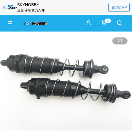
SKYHOBBY
開啟APP
立刻使用官方APP
0
1
/
1