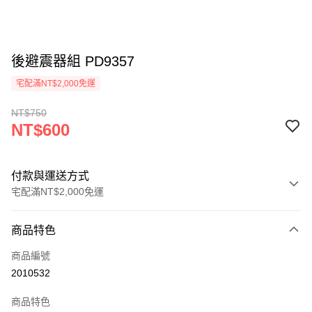
後避震器組 PD9357
宅配滿NT$2,000免運
NT$750
NT$600
付款與運送方式
宅配滿NT$2,000免運
付款方式
商品特色
信用卡一次付款
商品編號
信用卡分期付款
2010532
3 期 0 利率 每期
NT$200
21家銀行
商品特色
6 期 0 利率 每期
NT$100
21家銀行
合作金庫商業銀行
第一商業銀行