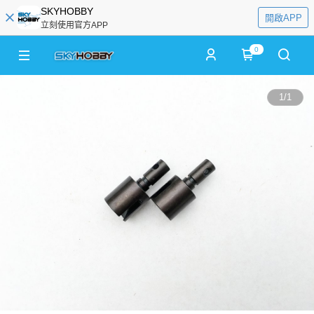
SKYHOBBY
開啟APP
立刻使用官方APP
0
1
/
1