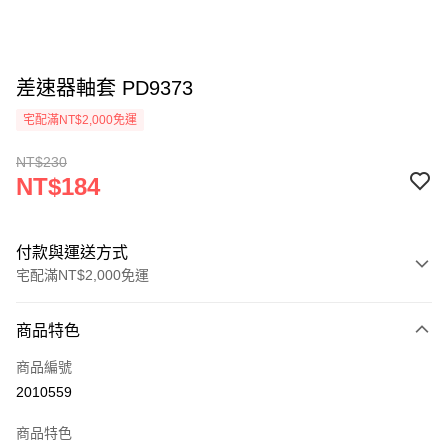
差速器軸套 PD9373
宅配滿NT$2,000免運
NT$230
NT$184
付款與運送方式
宅配滿NT$2,000免運
付款方式
商品特色
信用卡一次付款
商品編號
信用卡分期付款
2010559
3 期 0 利率 每期
NT$61
21家銀行
商品特色
6 期 0 利率 每期
NT$30
21家銀行
合作金庫商業銀行
第一商業銀行