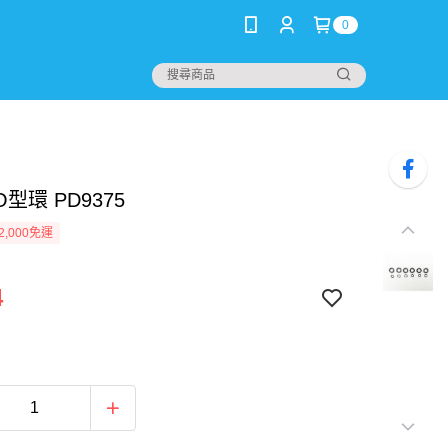
0
型環 PD9375
2,000免運
4