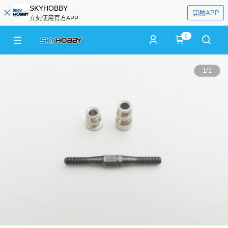
SKYHOBBY
開啟APP
立刻使用官方APP
0
1
/
1