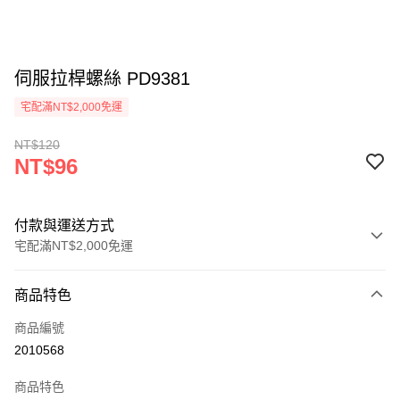
伺服拉桿螺絲 PD9381
宅配滿NT$2,000免運
NT$120
NT$96
付款與運送方式
宅配滿NT$2,000免運
付款方式
商品特色
信用卡一次付款
商品編號
信用卡分期付款
2010568
3 期 0 利率 每期
NT$32
21家銀行
商品特色
6 期 0 利率 每期
NT$16
21家銀行
合作金庫商業銀行
第一商業銀行