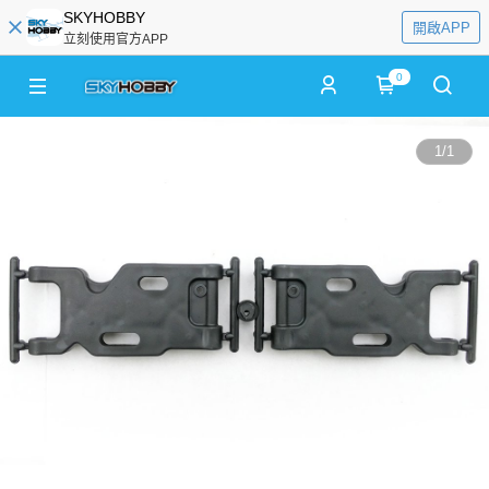
SKYHOBBY
開啟APP
立刻使用官方APP
0
1
/
1