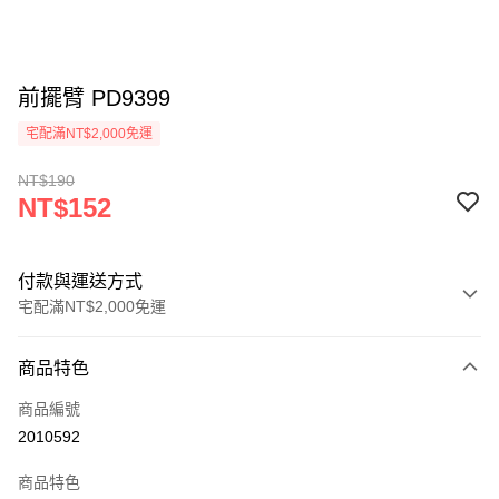
前擺臂 PD9399
宅配滿NT$2,000免運
NT$190
NT$152
付款與運送方式
宅配滿NT$2,000免運
付款方式
商品特色
信用卡一次付款
商品編號
信用卡分期付款
2010592
3 期 0 利率 每期
NT$50
21家銀行
商品特色
6 期 0 利率 每期
NT$25
21家銀行
合作金庫商業銀行
第一商業銀行