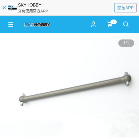
SKYHOBBY
開啟APP
立刻使用官方APP
0
1
/
1