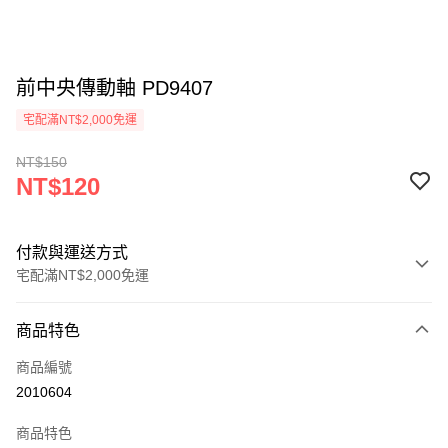
前中央傳動軸 PD9407
宅配滿NT$2,000免運
NT$150
NT$120
付款與運送方式
宅配滿NT$2,000免運
付款方式
商品特色
信用卡一次付款
商品編號
信用卡分期付款
2010604
3 期 0 利率 每期
NT$40
21家銀行
商品特色
6 期 0 利率 每期
NT$20
21家銀行
合作金庫商業銀行
第一商業銀行