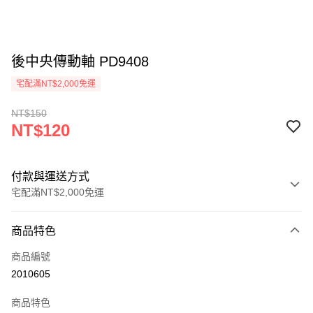
後中央傳動軸 PD9408
宅配滿NT$2,000免運
NT$150
NT$120
付款與運送方式
宅配滿NT$2,000免運
付款方式
商品特色
信用卡一次付款
商品編號
信用卡分期付款
2010605
3 期 0 利率 每期
NT$40
21家銀行
商品特色
6 期 0 利率 每期
NT$20
21家銀行
合作金庫商業銀行
第一商業銀行