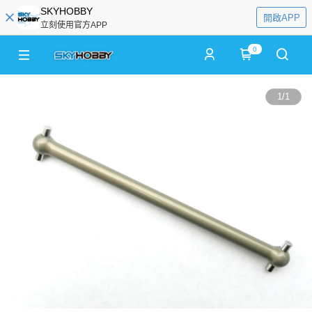
SKYHOBBY
開啟APP
立刻使用官方APP
0
1
/
1