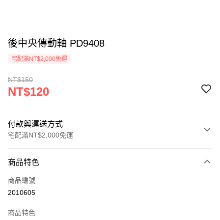
後中央傳動軸 PD9408
宅配滿NT$2,000免運
NT$150
NT$120
付款與運送方式
宅配滿NT$2,000免運
付款方式
商品特色
信用卡一次付款
商品編號
信用卡分期付款
2010605
3 期 0 利率 每期
NT$40
21家銀行
商品特色
6 期 0 利率 每期
NT$20
21家銀行
合作金庫商業銀行
第一商業銀行