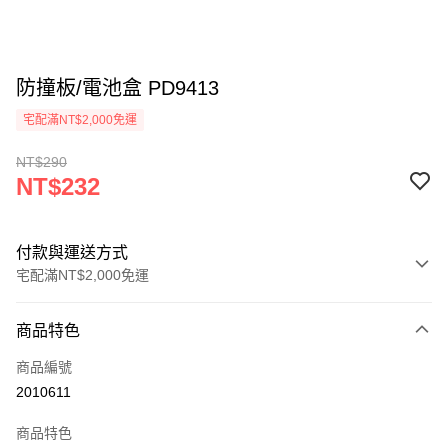
防撞板/電池盒 PD9413
宅配滿NT$2,000免運
NT$290
NT$232
付款與運送方式
宅配滿NT$2,000免運
付款方式
商品特色
信用卡一次付款
商品編號
信用卡分期付款
2010611
3 期 0 利率 每期
NT$77
21家銀行
商品特色
6 期 0 利率 每期
NT$38
21家銀行
合作金庫商業銀行
第一商業銀行