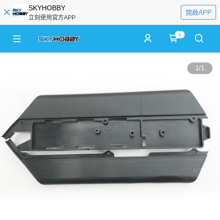
SKYHOBBY
開啟APP
立刻使用官方APP
0
1
/
1