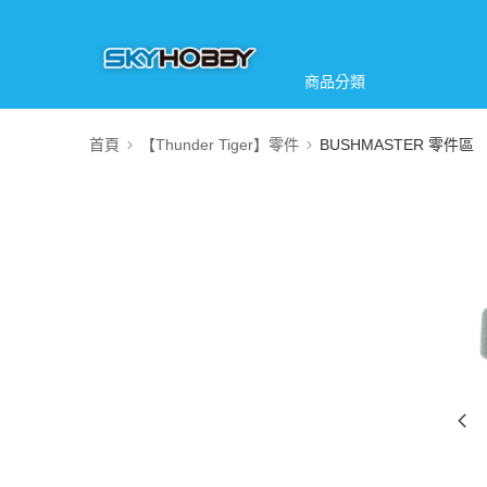
商品分類
首頁
【Thunder Tiger】零件
BUSHMASTER 零件區