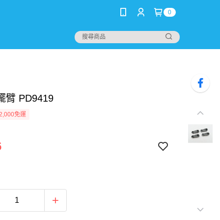
0
臂 PD9419
2,000免運
6