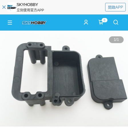
SKYHOBBY
開啟APP
立刻使用官方APP
0
1
/
1