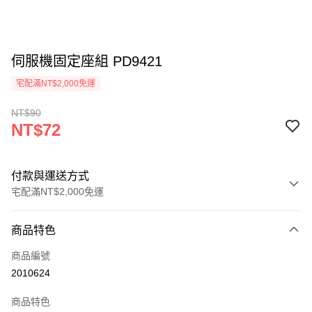
伺服機固定座組 PD9421
宅配滿NT$2,000免運
NT$90
NT$72
付款與運送方式
宅配滿NT$2,000免運
付款方式
商品特色
信用卡一次付款
商品編號
信用卡分期付款
2010624
3 期 0 利率 每期
NT$24
21家銀行
商品特色
6 期 0 利率 每期
NT$12
21家銀行
合作金庫商業銀行
第一商業銀行