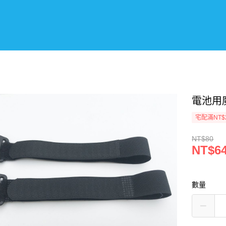
電池用魔
宅配滿NT$
NT$80
NT$6
數量