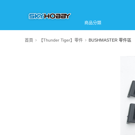
商品分類
首頁
【Thunder Tiger】零件
BUSHMASTER 零件區