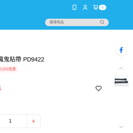
0
鬼粘帶 PD9422
2,000免運
4