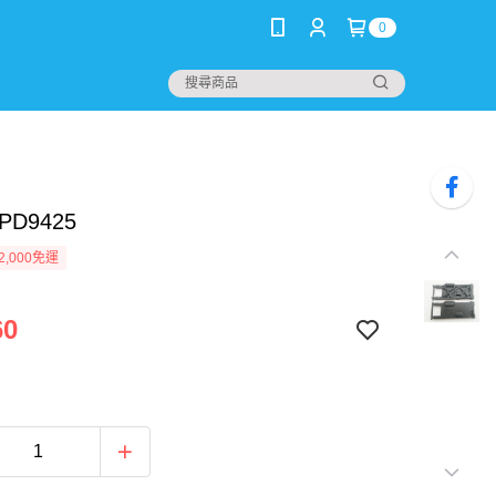
0
PD9425
2,000免運
60