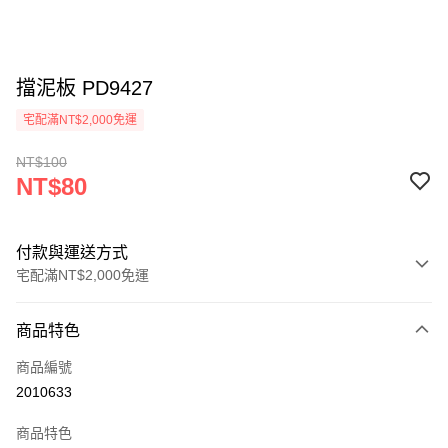
擋泥板 PD9427
宅配滿NT$2,000免運
NT$100
NT$80
付款與運送方式
宅配滿NT$2,000免運
付款方式
商品特色
信用卡一次付款
商品編號
信用卡分期付款
2010633
3 期 0 利率 每期
NT$26
21家銀行
商品特色
6 期 0 利率 每期
NT$13
21家銀行
合作金庫商業銀行
第一商業銀行