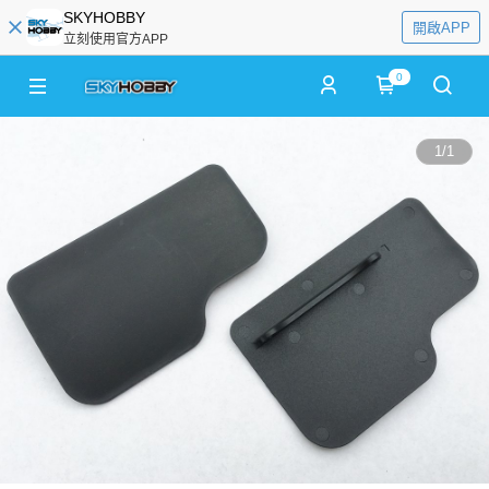
SKYHOBBY
開啟APP
立刻使用官方APP
0
1
/
1