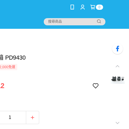
0
 PD9430
2,000免運
12