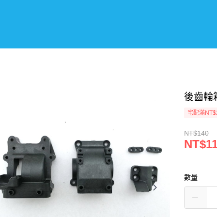
後齒輪箱
宅配滿NT$
NT$140
NT$1
數量