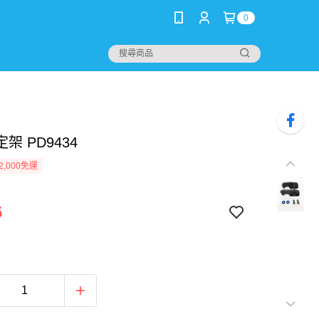
0
架 PD9434
2,000免運
6