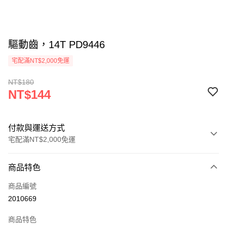
驅動齒，14T PD9446
宅配滿NT$2,000免運
NT$180
NT$144
付款與運送方式
宅配滿NT$2,000免運
付款方式
商品特色
信用卡一次付款
商品編號
信用卡分期付款
2010669
3 期 0 利率 每期
NT$48
21家銀行
商品特色
6 期 0 利率 每期
NT$24
21家銀行
合作金庫商業銀行
第一商業銀行