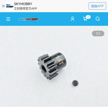
SKYHOBBY
開啟APP
立刻使用官方APP
0
1
/
1