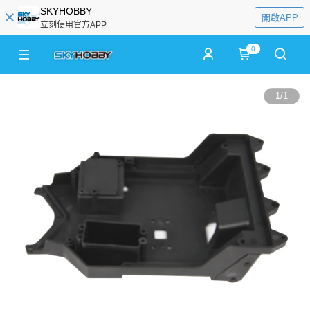
SKYHOBBY
開啟APP
立刻使用官方APP
0
1
/
1