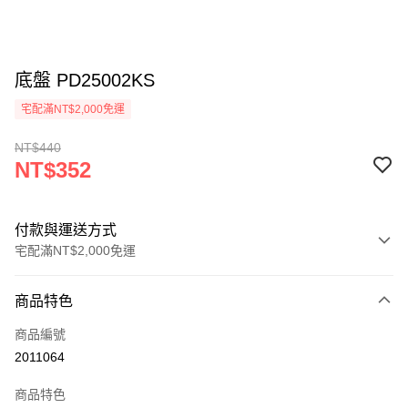
底盤 PD25002KS
宅配滿NT$2,000免運
NT$440
NT$352
付款與運送方式
宅配滿NT$2,000免運
付款方式
商品特色
信用卡一次付款
商品編號
信用卡分期付款
2011064
3 期 0 利率 每期
NT$117
21家銀行
商品特色
6 期 0 利率 每期
NT$58
21家銀行
合作金庫商業銀行
第一商業銀行