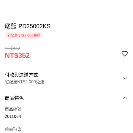
底盤 PD25002KS
宅配滿NT$2,000免運
NT$440
NT$352
付款與運送方式
宅配滿NT$2,000免運
付款方式
商品特色
信用卡一次付款
商品編號
信用卡分期付款
2011064
3 期 0 利率 每期
NT$117
21家銀行
商品特色
6 期 0 利率 每期
NT$58
21家銀行
合作金庫商業銀行
第一商業銀行