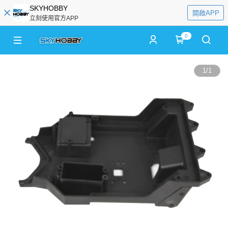
SKYHOBBY
開啟APP
立刻使用官方APP
0
1
/
1