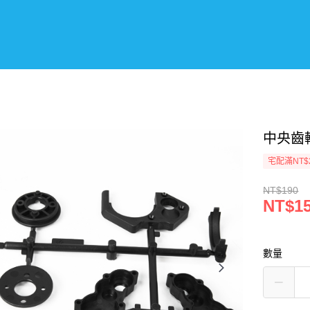
中央齒輪
宅配滿NT$
NT$190
NT$1
數量