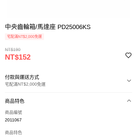
中央齒輪箱/馬達座 PD25006KS
宅配滿NT$2,000免運
NT$190
NT$152
付款與運送方式
宅配滿NT$2,000免運
付款方式
商品特色
信用卡一次付款
商品編號
信用卡分期付款
2011067
3 期 0 利率 每期
NT$50
21家銀行
商品特色
6 期 0 利率 每期
NT$25
21家銀行
合作金庫商業銀行
第一商業銀行