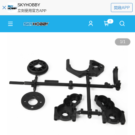
SKYHOBBY
開啟APP
立刻使用官方APP
0
1
/
1