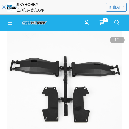
SKYHOBBY
開啟APP
立刻使用官方APP
0
1
/
1