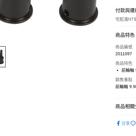
付款與運
宅配滿NT$
付款方式
商品特色
信用卡一
商品編號
2011097
信用卡分
商品特色
3 期 
前輪軸 9
6 期 
合作金
銷售重點
華南商
12 期
合作金
前輪軸 9.9
上海商
華南商
24 期
合作金
國泰世
上海商
華南商
臺灣中
合作金
LINE Pay
國泰世
商品相關分
上海商
匯豐（
華南商
臺灣中
國泰世
聯邦商
Apple Pay
上海商
匯豐（
【Thunde
臺灣中
元大商
兆豐國
分享
聯邦商
匯豐（
街口支付
玉山商
台中商
元大商
聯邦商
台新國
華泰商