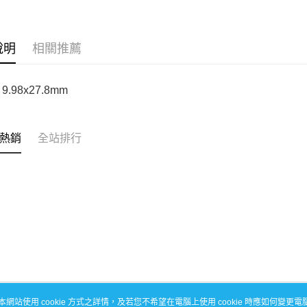
玉山商
悠遊付
元大商
台灣樂
遠東國
台新國
玉山商
永豐商
台灣樂
ATM付款
台新國
星展（
說明
相關推薦
台灣樂
中國信
運送方式
9.98x27.8mm
宅配
每筆NT$1
熱銷
全站排行
本網站使用 cookie 方式之詳情，及若您不希望在電腦上使用 cookie 時應如何變更電腦的