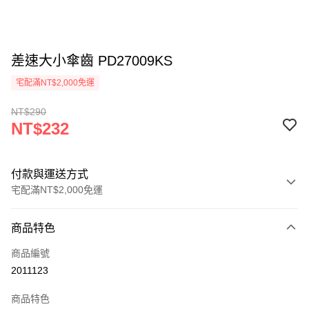
差速大小傘齒 PD27009KS
宅配滿NT$2,000免運
NT$290
NT$232
付款與運送方式
宅配滿NT$2,000免運
付款方式
商品特色
信用卡一次付款
商品編號
信用卡分期付款
2011123
3 期 0 利率 每期
NT$77
21家銀行
商品特色
6 期 0 利率 每期
NT$38
21家銀行
合作金庫商業銀行
第一商業銀行