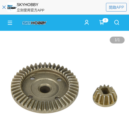
SKYHOBBY
開啟APP
立刻使用官方APP
0
1
/
1