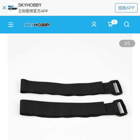
SKYHOBBY
開啟APP
立刻使用官方APP
0
1
/
1