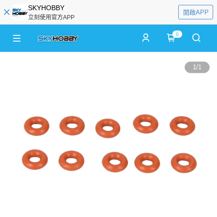
SKYHOBBY
開啟APP
立刻使用官方APP
0
1
/
1