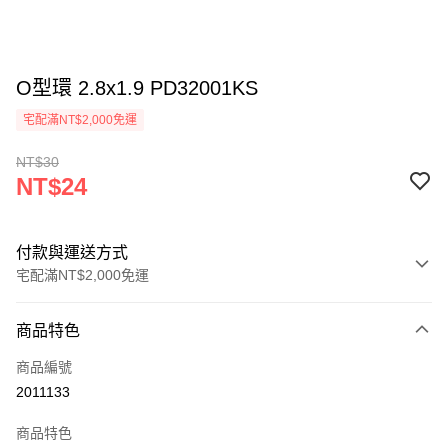
O型環 2.8x1.9 PD32001KS
宅配滿NT$2,000免運
NT$30
NT$24
付款與運送方式
宅配滿NT$2,000免運
付款方式
商品特色
信用卡一次付款
商品編號
信用卡分期付款
2011133
3 期 0 利率 每期
NT$8
21家銀行
商品特色
6 期 0 利率 每期
NT$4
21家銀行
合作金庫商業銀行
第一商業銀行