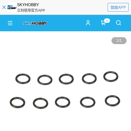
SKYHOBBY
開啟APP
立刻使用官方APP
0
1
/
1