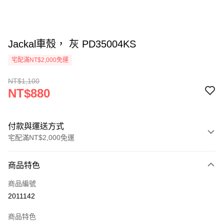
Jackal車殼， 灰 PD35004KS
宅配滿NT$2,000免運
NT$1,100
NT$880
付款與運送方式
宅配滿NT$2,000免運
付款方式
商品特色
信用卡一次付款
商品編號
信用卡分期付款
2011142
3 期 0 利率 每期
NT$293
21家銀行
商品特色
6 期 0 利率 每期
NT$146
21家銀行
合作金庫商業銀行
第一商業銀行