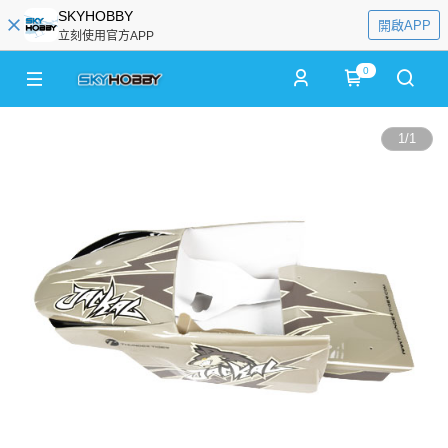
SKYHOBBY
開啟APP
立刻使用官方APP
0
1
/
1