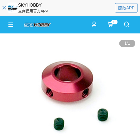
SKYHOBBY
開啟APP
立刻使用官方APP
0
1
/
1