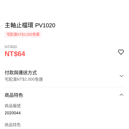
主軸止檔環 PV1020
宅配滿NT$2,000免運
NT$80
NT$64
付款與運送方式
宅配滿NT$2,000免運
付款方式
商品特色
信用卡一次付款
商品編號
信用卡分期付款
2020044
3 期 0 利率 每期
NT$21
21家銀行
商品特色
6 期 0 利率 每期
NT$10
21家銀行
合作金庫商業銀行
第一商業銀行