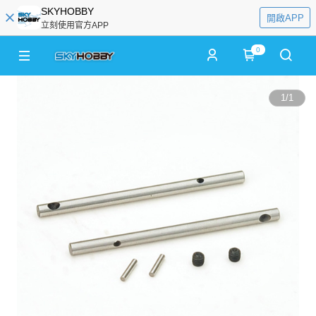
SKYHOBBY
開啟APP
立刻使用官方APP
0
1
/
1