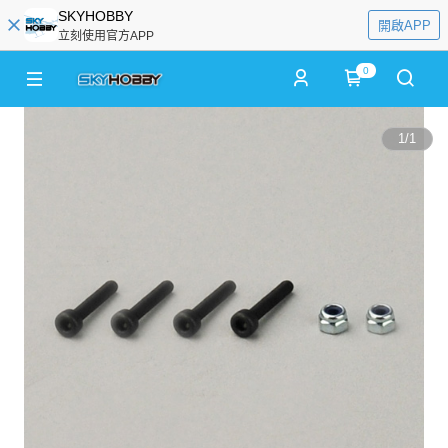
SKYHOBBY
開啟APP
立刻使用官方APP
0
1
/
1