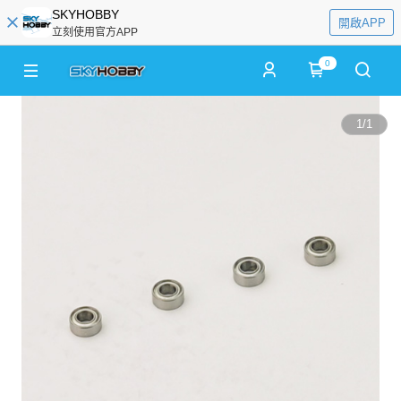
SKYHOBBY
開啟APP
立刻使用官方APP
0
1
/
1