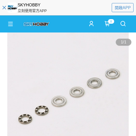
SKYHOBBY
開啟APP
立刻使用官方APP
0
1
/
1