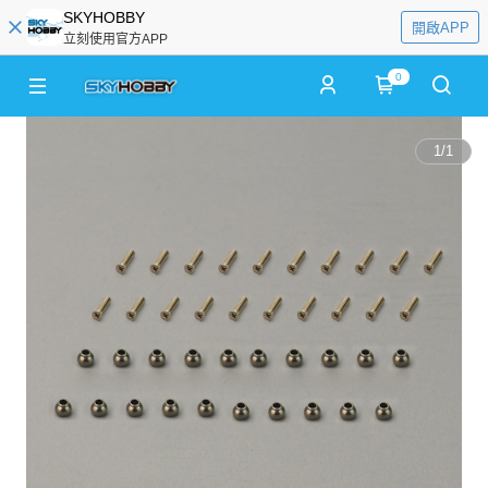
SKYHOBBY
開啟APP
立刻使用官方APP
0
1
/
1