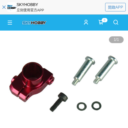
SKYHOBBY
開啟APP
立刻使用官方APP
0
1
/
1