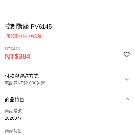
控制臂座 PV6145
宅配滿NT$2,000免運
NT$480
NT$384
付款與運送方式
宅配滿NT$2,000免運
付款方式
商品特色
信用卡一次付款
商品編號
信用卡分期付款
2020077
3 期 0 利率 每期
NT$128
21家銀行
商品特色
6 期 0 利率 每期
NT$64
21家銀行
合作金庫商業銀行
第一商業銀行