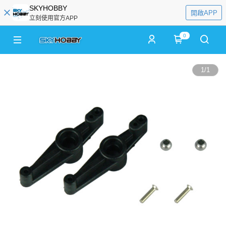
SKYHOBBY
開啟APP
立刻使用官方APP
0
1
/
1