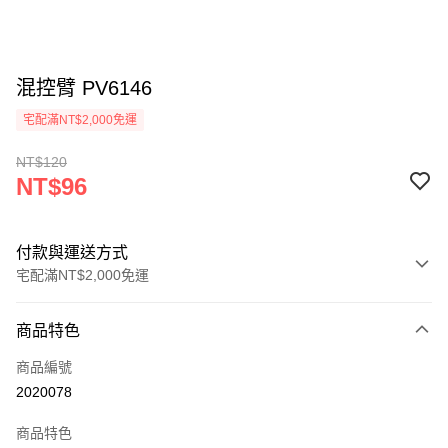
混控臂 PV6146
宅配滿NT$2,000免運
NT$120
NT$96
付款與運送方式
宅配滿NT$2,000免運
付款方式
商品特色
信用卡一次付款
商品編號
信用卡分期付款
2020078
3 期 0 利率 每期
NT$32
21家銀行
商品特色
6 期 0 利率 每期
NT$16
21家銀行
合作金庫商業銀行
第一商業銀行