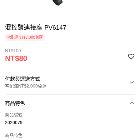
混控臂連接座 PV6147
宅配滿NT$2,000免運
NT$100
NT$80
付款與運送方式
宅配滿NT$2,000免運
付款方式
商品特色
信用卡一次付款
商品編號
信用卡分期付款
2020079
3 期 0 利率 每期
NT$26
21家銀行
商品特色
6 期 0 利率 每期
NT$13
21家銀行
合作金庫商業銀行
第一商業銀行