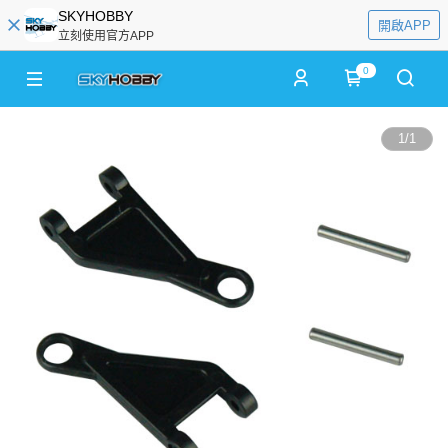
SKYHOBBY
開啟APP
立刻使用官方APP
0
1
/
1