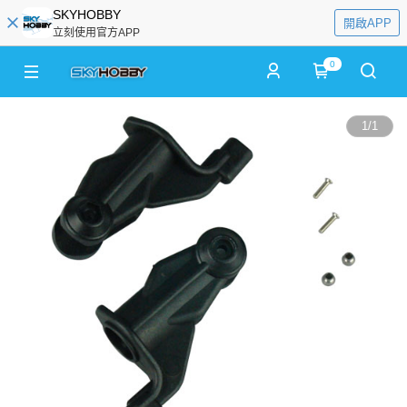
SKYHOBBY
開啟APP
立刻使用官方APP
0
1
/
1