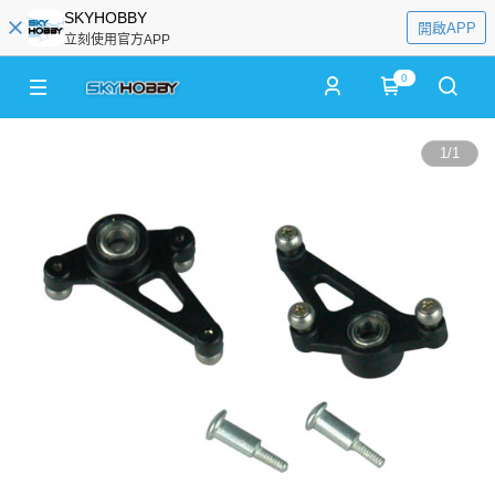
SKYHOBBY
開啟APP
立刻使用官方APP
0
1
/
1