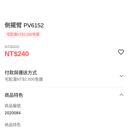
側擺臂 PV6152
宅配滿NT$2,000免運
NT$300
NT$240
付款與運送方式
宅配滿NT$2,000免運
付款方式
商品特色
信用卡一次付款
商品編號
信用卡分期付款
2020084
3 期 0 利率 每期
NT$80
21家銀行
商品特色
6 期 0 利率 每期
NT$40
21家銀行
合作金庫商業銀行
第一商業銀行