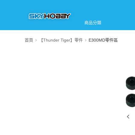
商品分類
首頁
【Thunder Tiger】零件
E300MD零件區