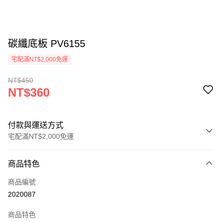
碳纖底板 PV6155
宅配滿NT$2,000免運
NT$450
NT$360
付款與運送方式
宅配滿NT$2,000免運
付款方式
商品特色
信用卡一次付款
商品編號
信用卡分期付款
2020087
3 期 0 利率 每期
NT$120
21家銀行
商品特色
6 期 0 利率 每期
NT$60
21家銀行
合作金庫商業銀行
第一商業銀行