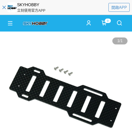
SKYHOBBY
開啟APP
立刻使用官方APP
0
1
/
1