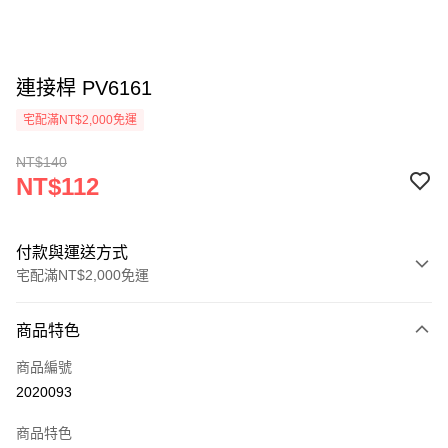
連接桿 PV6161
宅配滿NT$2,000免運
NT$140
NT$112
付款與運送方式
宅配滿NT$2,000免運
付款方式
商品特色
信用卡一次付款
商品編號
信用卡分期付款
2020093
3 期 0 利率 每期
NT$37
21家銀行
商品特色
6 期 0 利率 每期
NT$18
21家銀行
合作金庫商業銀行
第一商業銀行