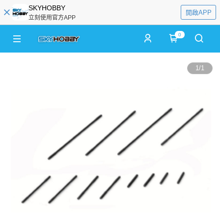
SKYHOBBY
開啟APP
立刻使用官方APP
0
1
/
1